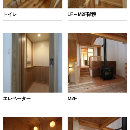
トイレ
1F～M2F階段
エレベーター
M2F