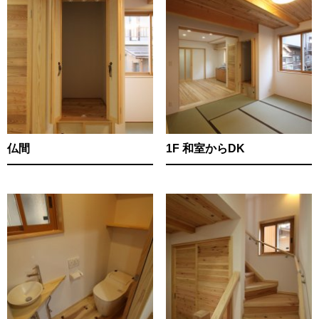
仏間
1F 和室からDK