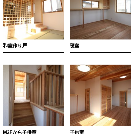
和室作り戸
寝室
M2Fから子供室
子供室