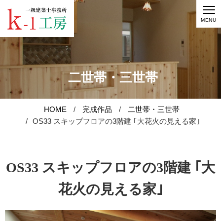
MENU
二世帯・三世帯
HOME
完成作品
二世帯・三世帯
お知らせ
OS33 スキップフロアの3階建 ｢大花火の見える家｣
家づくり
OS33 スキップフロアの3階建 ｢大
完成作品
花火の見える家｣
原価で建てる家