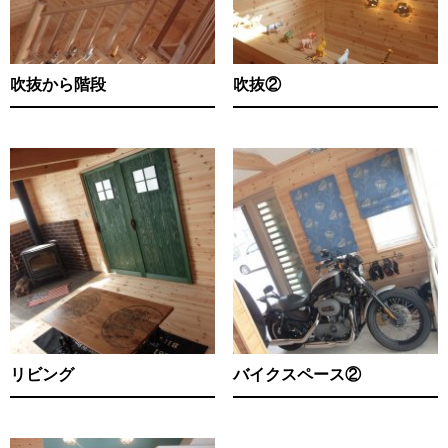
吹抜から階段
吹抜②
リビング
バイクスペース②