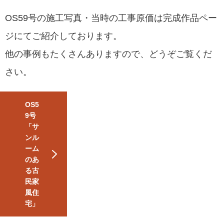
OS59号の施工写真・当時の工事原価は完成作品ペー
ジにてご紹介しております。
他の事例もたくさんありますので、どうぞご覧くだ
さい。
OS5
9号
「サ
ンル
ーム
のあ
る古
民家
風住
宅」